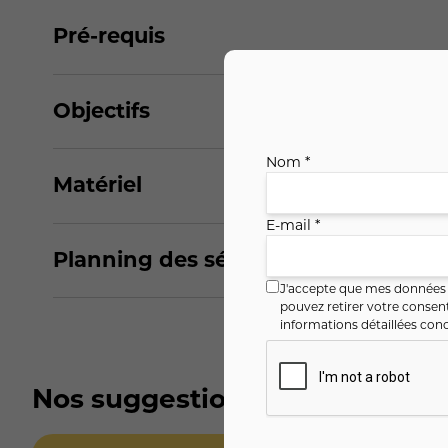
Pré-requis
Objectifs
Nom *
Matériel
E-mail *
Planning des séances
J'accepte que mes données i
pouvez retirer votre conse
informations détaillées conc
Nos suggestions