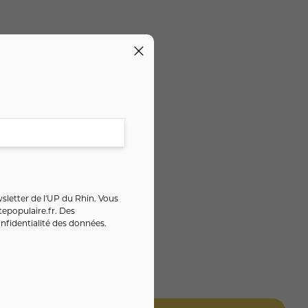
sletter de l'UP du Rhin. Vous
epopulaire.fr
. Des
nfidentialité des données
.