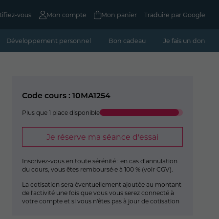
tifiez-vous
Mon compte
Mon panier
Traduire par Google
Développement personnel
Bon cadeau
Je fais un don
Code cours : 10MA1254
Plus que 1 place disponible
Je réserve ma séance d'essai
Inscrivez-vous en toute sérénité : en cas d’annulation
du cours, vous êtes remboursé·e à 100 % (
voir CGV
).
La cotisation sera éventuellement ajoutée au montant
de l'activité une fois que vous vous serez connecté à
votre compte et si vous n'êtes pas à jour de cotisation