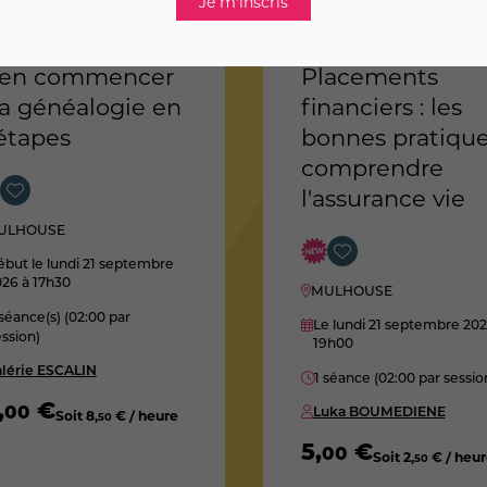
ien commencer
Placements
 généalogie en
financiers : les
étapes
bonnes pratique
comprendre
l'assurance vie
ULHOUSE
but le lundi 21 septembre
026
à 17h30
MULHOUSE
séance(s) (02:00 par
Le lundi 21 septembre 20
ssion)
19h00
alérie ESCALIN
1 séance (02:00 par sessio
,
€
00
Luka BOUMEDIENE
Soit
8
,
€ / heure
50
5
,
€
00
Soit
2
,
€ / heur
50