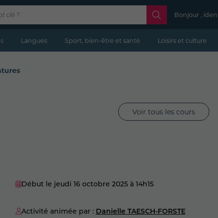
Bonjour , iden
s
Langues
Sport, bien-être et santé
Loisirs et culture
atures
Voir tous les cours
Début le jeudi 16 octobre 2025
à 14h15
Activité animée par :
Danielle TAESCH-FORSTE