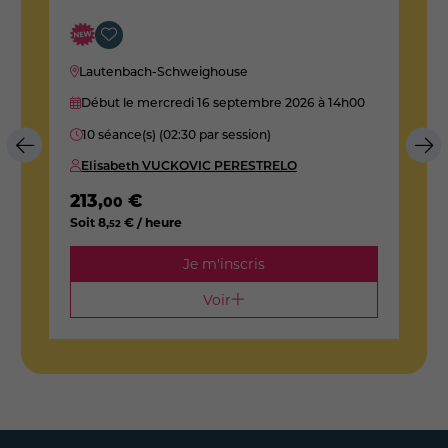
Lautenbach-Schweighouse
Début le mercredi 16 septembre 2026
à 14h00
10 séance(s) (02:30 par session)
Elisabeth VUCKOVIC PERESTRELO
213
,
€
2
00
Soit
8
,
€ / heure
S
52
Je m'inscris
Voir