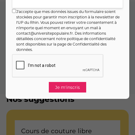
J'accepte que mes données issues du formulaire soient
stockées pour garantir mon inscription à la newsletter de
Code cours : 10GU0937
l'UP du Rhin. Vous pouvez retirer votre consentement à
n'importe quel moment en envoyant un mail à
contact@universitepopulaire.fr
. Des informations
Je réserve ma séance d'essai
détaillées concernant notre politique de confidentialité
sont disponibles sur la page de
Confidentialité des
données
.
Inscrivez-vous en toute sérénité : en cas d’annulation du
cours, vous êtes remboursé·e à 100 % (
voir CGV
).
La cotisation sera éventuellement ajoutée au montant de
l'activité une fois que vous vous serez connecté à votre
compte et si vous n'êtes pas à jour de cotisation
Nos suggestions
Cours de couture libre
C