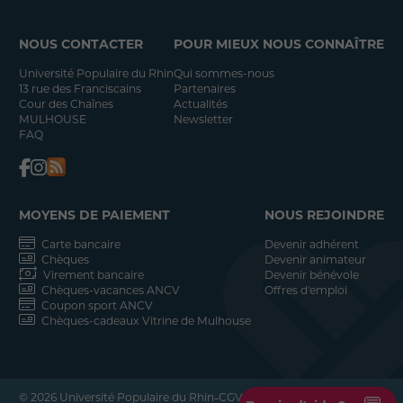
NOUS CONTACTER
POUR MIEUX NOUS CONNAÎTRE
Université Populaire du Rhin
Qui sommes-nous
13 rue des Franciscains
Partenaires
Cour des Chaînes
Actualités
MULHOUSE
Newsletter
FAQ
MOYENS DE PAIEMENT
NOUS REJOINDRE
Carte bancaire
Devenir adhérent
Chèques
Devenir animateur
Virement bancaire
Devenir bénévole
Chèques-vacances ANCV
Offres d'emploi
Coupon sport ANCV
Chèques-cadeaux Vitrine de Mulhouse
-
-
© 2026 Université Populaire du Rhin
CGV